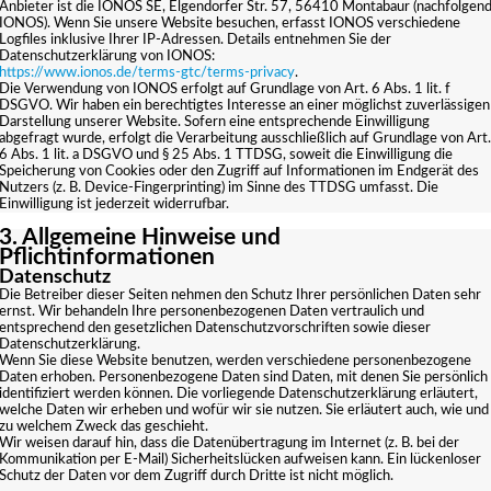
Anbieter ist die IONOS SE, Elgendorfer Str. 57, 56410 Montabaur (nachfolgen
IONOS). Wenn Sie unsere Website besuchen, erfasst IONOS verschiedene
Logfiles inklusive Ihrer IP-Adressen. Details entnehmen Sie der
Datenschutzerklärung von IONOS:
https://www.ionos.de/terms-gtc/terms-privacy
.
Die Verwendung von IONOS erfolgt auf Grundlage von Art. 6 Abs. 1 lit. f
DSGVO. Wir haben ein berechtigtes Interesse an einer möglichst zuverlässigen
Darstellung unserer Website. Sofern eine entsprechende Einwilligung
abgefragt wurde, erfolgt die Verarbeitung ausschließlich auf Grundlage von Art.
6 Abs. 1 lit. a DSGVO und § 25 Abs. 1 TTDSG, soweit die Einwilligung die
Speicherung von Cookies oder den Zugriff auf Informationen im Endgerät des
Nutzers (z. B. Device-Fingerprinting) im Sinne des TTDSG umfasst. Die
Einwilligung ist jederzeit widerrufbar.
3. Allgemeine Hinweise und
Pflichtinformationen
Datenschutz
Die Betreiber dieser Seiten nehmen den Schutz Ihrer persönlichen Daten sehr
ernst. Wir behandeln Ihre personenbezogenen Daten vertraulich und
entsprechend den gesetzlichen Datenschutzvorschriften sowie dieser
Datenschutzerklärung.
Wenn Sie diese Website benutzen, werden verschiedene personenbezogene
Daten erhoben. Personenbezogene Daten sind Daten, mit denen Sie persönlich
identifiziert werden können. Die vorliegende Datenschutzerklärung erläutert,
welche Daten wir erheben und wofür wir sie nutzen. Sie erläutert auch, wie und
zu welchem Zweck das geschieht.
Wir weisen darauf hin, dass die Datenübertragung im Internet (z. B. bei der
Kommunikation per E-Mail) Sicherheitslücken aufweisen kann. Ein lückenloser
Schutz der Daten vor dem Zugriff durch Dritte ist nicht möglich.