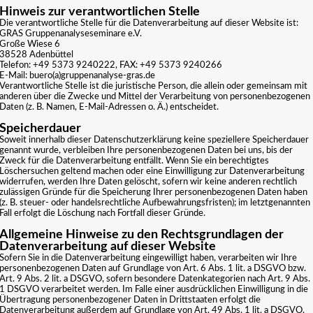
Hinweis zur verantwortlichen Stelle
Die verantwortliche Stelle für die Datenverarbeitung auf dieser Website ist:
GRAS Gruppenanalyseseminare e.V.
Große Wiese 6
38528 Adenbüttel
Telefon: +49 5373 9240222, FAX: +49 5373 9240266
E-Mail: buero(a)gruppenanalyse-gras.de
Verantwortliche Stelle ist die juristische Person, die allein oder gemeinsam mit
anderen über die Zwecke und Mittel der Verarbeitung von personenbezogenen
Daten (z. B. Namen, E-Mail-Adressen o. Ä.) entscheidet.
Speicherdauer
Soweit innerhalb dieser Datenschutzerklärung keine speziellere Speicherdauer
genannt wurde, verbleiben Ihre personenbezogenen Daten bei uns, bis der
Zweck für die Datenverarbeitung entfällt. Wenn Sie ein berechtigtes
Löschersuchen geltend machen oder eine Einwilligung zur Datenverarbeitung
widerrufen, werden Ihre Daten gelöscht, sofern wir keine anderen rechtlich
zulässigen Gründe für die Speicherung Ihrer personenbezogenen Daten haben
(z. B. steuer- oder handelsrechtliche Aufbewahrungsfristen); im letztgenannten
Fall erfolgt die Löschung nach Fortfall dieser Gründe.
Allgemeine Hinweise zu den Rechtsgrundlagen der
Datenverarbeitung auf dieser Website
Sofern Sie in die Datenverarbeitung eingewilligt haben, verarbeiten wir Ihre
personenbezogenen Daten auf Grundlage von Art. 6 Abs. 1 lit. a DSGVO bzw.
Art. 9 Abs. 2 lit. a DSGVO, sofern besondere Datenkategorien nach Art. 9 Abs.
1 DSGVO verarbeitet werden. Im Falle einer ausdrücklichen Einwilligung in die
Übertragung personenbezogener Daten in Drittstaaten erfolgt die
Datenverarbeitung außerdem auf Grundlage von Art. 49 Abs. 1 lit. a DSGVO.