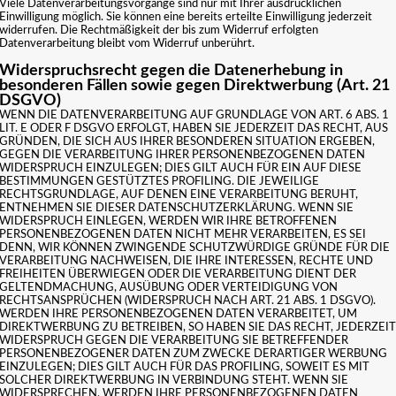
Viele Datenverarbeitungsvorgänge sind nur mit Ihrer ausdrücklichen
Einwilligung möglich. Sie können eine bereits erteilte Einwilligung jederzeit
widerrufen. Die Rechtmäßigkeit der bis zum Widerruf erfolgten
Datenverarbeitung bleibt vom Widerruf unberührt.
Widerspruchsrecht gegen die Datenerhebung in
besonderen Fällen sowie gegen Direktwerbung (Art. 21
DSGVO)
WENN DIE DATENVERARBEITUNG AUF GRUNDLAGE VON ART. 6 ABS. 1
LIT. E ODER F DSGVO ERFOLGT, HABEN SIE JEDERZEIT DAS RECHT, AUS
GRÜNDEN, DIE SICH AUS IHRER BESONDEREN SITUATION ERGEBEN,
GEGEN DIE VERARBEITUNG IHRER PERSONENBEZOGENEN DATEN
WIDERSPRUCH EINZULEGEN; DIES GILT AUCH FÜR EIN AUF DIESE
BESTIMMUNGEN GESTÜTZTES PROFILING. DIE JEWEILIGE
RECHTSGRUNDLAGE, AUF DENEN EINE VERARBEITUNG BERUHT,
ENTNEHMEN SIE DIESER DATENSCHUTZERKLÄRUNG. WENN SIE
WIDERSPRUCH EINLEGEN, WERDEN WIR IHRE BETROFFENEN
PERSONENBEZOGENEN DATEN NICHT MEHR VERARBEITEN, ES SEI
DENN, WIR KÖNNEN ZWINGENDE SCHUTZWÜRDIGE GRÜNDE FÜR DIE
VERARBEITUNG NACHWEISEN, DIE IHRE INTERESSEN, RECHTE UND
FREIHEITEN ÜBERWIEGEN ODER DIE VERARBEITUNG DIENT DER
GELTENDMACHUNG, AUSÜBUNG ODER VERTEIDIGUNG VON
RECHTSANSPRÜCHEN (WIDERSPRUCH NACH ART. 21 ABS. 1 DSGVO).
WERDEN IHRE PERSONENBEZOGENEN DATEN VERARBEITET, UM
DIREKTWERBUNG ZU BETREIBEN, SO HABEN SIE DAS RECHT, JEDERZEIT
WIDERSPRUCH GEGEN DIE VERARBEITUNG SIE BETREFFENDER
PERSONENBEZOGENER DATEN ZUM ZWECKE DERARTIGER WERBUNG
EINZULEGEN; DIES GILT AUCH FÜR DAS PROFILING, SOWEIT ES MIT
SOLCHER DIREKTWERBUNG IN VERBINDUNG STEHT. WENN SIE
WIDERSPRECHEN, WERDEN IHRE PERSONENBEZOGENEN DATEN