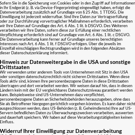
Sofern Sie in die Speicherung von Cookies oder in den Zugriff auf Informatione
in Ihr Endgerät (z. B. via Device-Fingerprinting) eingewilligt haben, erfolgt die
Datenverarbeitung zusätzlich auf Grundlage von § 25 Abs. 1 TTDSG. Die
Einwilligung ist jederzeit widerrufbar. Sind Ihre Daten zur Vertragserfüllung
oder zur Durchführung vorvertraglicher Maßnahmen erforderlich, verarbeiten
wir Ihre Daten auf Grundlage des Art. 6 Abs. 1 lit. b DSGVO. Des Weiteren
verarbeiten wir Ihre Daten, sofern diese zur Erfüllung einer rechtlichen
Verpflichtung erforderlich sind auf Grundlage von Art. 6 Abs. 1 lit. c DSGVO.
Die Datenverarbeitung kann ferner auf Grundlage unseres berechtigten
Interesses nach Art. 6 Abs. 1 lit. f DSGVO erfolgen. Über die jeweils im
Einzelfall einschlägigen Rechtsgrundlagen wird in den folgenden Absätzen
dieser Datenschutzerklärung informiert.
Hinweis zur Datenweitergabe in die USA und sonstige
Drittstaaten
Wir verwenden unter anderem Tools von Unternehmen mit Sitz in den USA
oder sonstigen datenschutzrechtlich nicht sicheren Drittstaaten. Wenn diese
Tools aktiv sind, können Ihre personenbezogene Daten in diese Drittstaaten
übertragen und dort verarbeitet werden. Wir weisen darauf hin, dass in diesen
Ländern kein mit der EU vergleichbares Datenschutzniveau garantiert werden
kann. Beispielsweise sind US-Unternehmen dazu verpflichtet,
personenbezogene Daten an Sicherheitsbehörden herauszugeben, ohne dass
Sie als Betroffener hiergegen gerichtlich vorgehen könnten. Es kann daher nich
ausgeschlossen werden, dass US-Behörden (z. B. Geheimdienste) Ihre auf US-
Servern befindlichen Daten zu Überwachungszwecken verarbeiten, auswerten
und dauerhaft speichern. Wir haben auf diese Verarbeitungstätigkeiten keinen
Einfluss.
Widerruf Ihrer Einwilligung zur Datenverarbeitung