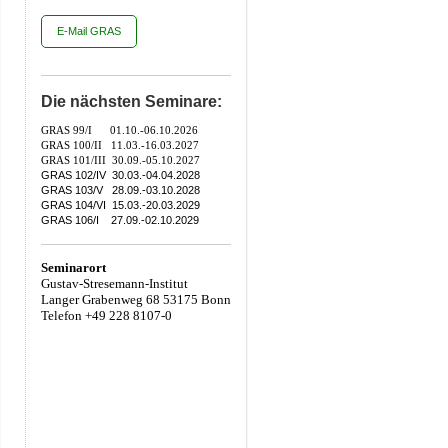
E-Mail GRAS
Die nächsten Seminare:
GRAS 99/I 01.10.-06.10.2026
GRAS 100/II 11.03.-16.03.2027
GRAS 101/III 30.09.-05.10.2027
GRAS 102/IV 30.03.-04.04.2028
GRAS 103/V 28.09.-03.10.2028
GRAS 104/VI 15.03.-20.03.2029
GRAS 106/I 27.09.-02.10.2029
Seminarort
Gustav-Stresemann-Institut
Langer Grabenweg 68 53175 Bonn
Telefon +49 228 8107-0