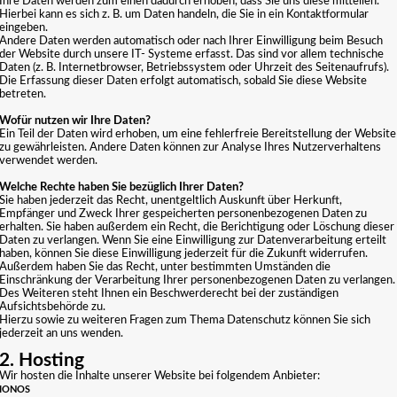
Ihre Daten werden zum einen dadurch erhoben, dass Sie uns diese mitteilen.
Hierbei kann es sich z. B. um Daten handeln, die Sie in ein Kontaktformular
eingeben.
Andere Daten werden automatisch oder nach Ihrer Einwilligung beim Besuch
der Website durch unsere IT- Systeme erfasst. Das sind vor allem technische
Daten (z. B. Internetbrowser, Betriebssystem oder Uhrzeit des Seitenaufrufs).
Die Erfassung dieser Daten erfolgt automatisch, sobald Sie diese Website
betreten.
Wofür nutzen wir Ihre Daten?
Ein Teil der Daten wird erhoben, um eine fehlerfreie Bereitstellung der Website
zu gewährleisten. Andere Daten können zur Analyse Ihres Nutzerverhaltens
verwendet werden.
Welche Rechte haben Sie bezüglich Ihrer Daten?
Sie haben jederzeit das Recht, unentgeltlich Auskunft über Herkunft,
Empfänger und Zweck Ihrer gespeicherten personenbezogenen Daten zu
erhalten. Sie haben außerdem ein Recht, die Berichtigung oder Löschung dieser
Daten zu verlangen. Wenn Sie eine Einwilligung zur Datenverarbeitung erteilt
haben, können Sie diese Einwilligung jederzeit für die Zukunft widerrufen.
Außerdem haben Sie das Recht, unter bestimmten Umständen die
Einschränkung der Verarbeitung Ihrer personenbezogenen Daten zu verlangen.
Des Weiteren steht Ihnen ein Beschwerderecht bei der zuständigen
Aufsichtsbehörde zu.
Hierzu sowie zu weiteren Fragen zum Thema Datenschutz können Sie sich
jederzeit an uns wenden.
2. Hosting
Wir hosten die Inhalte unserer Website bei folgendem Anbieter:
IONOS