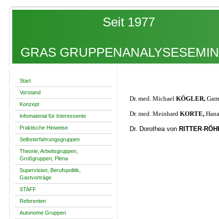
Seit 1977
GRAS GRUPPENANALYSESEMINA
Start
Vorstand
Dr. med. Michael
KÖGLER,
Garm
Konzept
Dr. med. Meinhard
KORTE,
Han
Infomaterial für Interessente
Praktische Hinweise
Dr. Dorothea von
RITTER
-
RÖH
Selbsterfahrungsgruppen
Theorie, Arbeitsgruppen,
Großgruppen, Plena
Supervision, Berufspolitik,
Gastvorträge
STAFF
Referenten
Autonome Gruppen