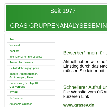
Seit 1977
GRAS GRUPPENANALYSESEMINA
Start
Vorstand
Konzept
Bewerber*innen für d
Infomaterial für Interessente
Aktuell haben wir eine W
Praktische Hinweise
Einstieg durch das Nac
Selbsterfahrungsgruppen
müssen Sie leider mit 
Theorie, Arbeitsgruppen,
Großgruppen, Plena
Supervision, Berufspolitik,
Schnellerer Aufruf u
Gastvorträge
Die Website vom GRAS 
STAFF
kürzeren Link
Referenten
Autonome Gruppen
www.grasev.de