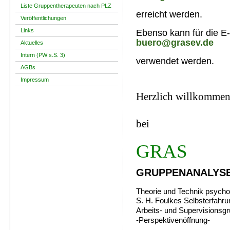
Liste Gruppentherapeuten nach PLZ
erreicht werden.
Veröffentlichungen
Links
Ebenso kann für die E
buero@grasev.de
Aktuelles
Intern (PW s.S. 3)
verwendet werden.
AGBs
Impressum
Herzlich willkomme
bei
GRAS
GRUPPENANALYSE
Theorie und Technik psycho
S. H. Foulkes
Selbsterfahru
Arbeits-
und
Supervisionsg
-Perspektivenöffnung-