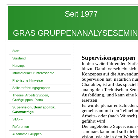
Seit 1977
GRAS GRUPPENANALYSESEMINA
Start
Supervisionsgruppen
Vorstand
In den weiterführenden Stu
Konzept
hinzu. Damit verschiebt sich
Infomaterial für Interessente
Konzeptes auf die Anwendung
Supervision hat natürlich nu
Praktische Hinweise
Charakter, ist auf das speziel
Selbsterfahrungsgruppen
analog den Technischen Semi
Ausbildung, und kann eine ko
Theorie, Arbeitsgruppen,
ersetzen.
Großgruppen, Plena
Es wurde plenar entschieden,
Supervision, Berufspolitik,
gemeinsam mit den Teilnehme
Gastvorträge
Arbeits- oder (nach Wunsch)
STAFF
geführt wird.
Die angebotene Supervision
Referenten
seminars kann und soll nich
Autonome Gruppen
vision, wie sie in den Weiterb