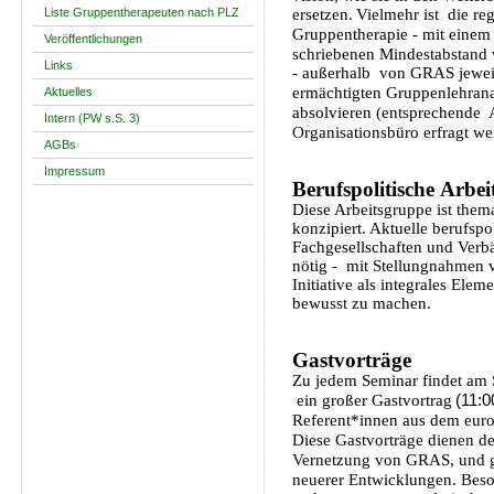
Liste Gruppentherapeuten nach PLZ
ersetzen.
Vielmehr ist die re
Gruppentherapie - mit einem
Veröffentlichungen
schriebenen Mindestabstand 
Links
- außerhalb von GRAS jeweil
ermächtigten Gruppenlehrana
Aktuelles
absolvieren (entsprechende 
Intern (PW s.S. 3)
Organisationsbüro erfragt we
AGBs
Impressum
Berufspolitische Arbe
Diese Arbeitsgruppe ist them
konzipiert. Aktuelle berufspo
Fachgesellschaften und Verb
nötig - mit Stellungnahmen ve
Initiative als integrales Ele
bewusst zu machen.
Gastvorträge
Zu jedem Seminar findet am 
(11:0
ein großer Gastvortrag
Referent*innen aus dem eur
Diese Gastvorträge dienen d
Vernetzung von GRAS, und gl
neuerer Entwicklungen. Beso